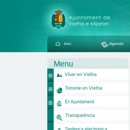
Inici
Agenda
Menu
Víuer en Vielha
Torisme en Vielha
Er Ajuntament
Transparéncia
Sedença electronica