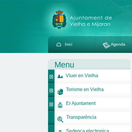
Inici
Agenda
Menu
Víuer en Vielha
Torisme en Vielha
Er Ajuntament
Transparéncia
Sedença electronica