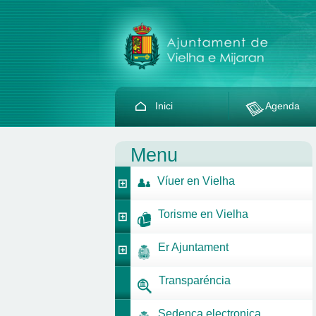
Inici
Agenda
Menu
Víuer en Vielha
Torisme en Vielha
Er Ajuntament
Transparéncia
Sedença electronica