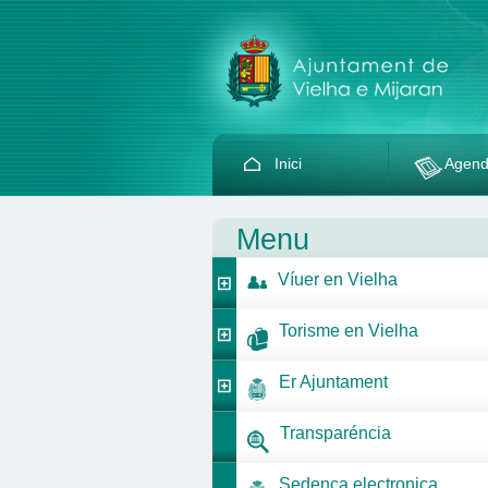
Inici
Agen
Menu
Víuer en Vielha
Torisme en Vielha
Er Ajuntament
Transparéncia
Sedença electronica