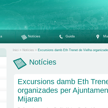
da
Notícies
Guida
Ma
Inici
>
Notícies
>
Excursions damb Eth Trenet de Vielha organizade
Notícies
Excursions damb Eth Trene
organizades per Ajuntament
Mijaran