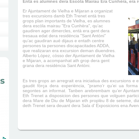
Entà es alumnes dera Escòla Mairau Era Cunhèra, era r
Er Ajuntament de Vielha e Mijaran a organizat
tres excursions damb Eth Trenet entà tres
grops plan importants de Vielha, es alumnes
dera escòla mairau "Era Cunhèra", qu’ac
gaudiren ager dimercles, entà era gent dera
tresaua edat dera residéncia "Sant Antòni"
qu’ac gaudiran aué dijaus e entath centre
persones ta persones discapacitades ADDA,
que realizaran era excursion deman diuendres.
Alberto López, còsso der Ajuntament de Vielha
e Mijaran, a acompanhat ath grop dera gent
grana dera residéncia Sant Antòni.
Es tres grops an arregrait era iniciatiua des excursions e e
gaudit fòrça dera experiència, "pramo’r qu’ei ua forma
segontes an informat. Tanben arebrembam qu’er Ajuntam
Eth Trenet a disposicion des persones que volguen partic
dera Mare de Diu de Mijaran eth proplèu 8 de seteme, di
deth Trenet sera deuant dera Sala d’ Exposicions ena Aven