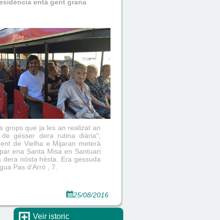
esidéncia entà gent grana
s grops que ja les an realizat an
 de gésser dera rutina diària",
ent de Vielha e Mijaran meterà
ipar ena Santa Misa en Santuari
a dera nòsta hèsta. Era gessuda
gua Pas d’Arró , 7.
25/08/2016
Veir istoric