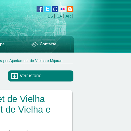
|
|
|
ES
CA
AR
pa
Contacte
s per Ajuntament de Vielha e Mijaran
Veir istoric
t de Vielha
 de Vielha e