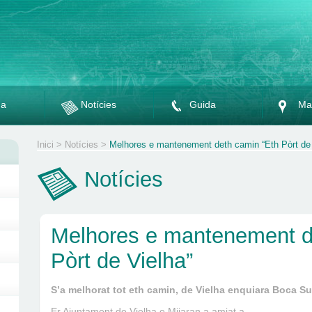
da
Notícies
Guida
Ma
Inici
>
Notícies
>
Melhores e mantenement deth camin “Eth Pòrt de 
Notícies
Melhores e mantenement d
Pòrt de Vielha”
S’a melhorat tot eth camin, de Vielha enquiara Boca S
Er Ajuntament de Vielha e Mijaran a amiat a