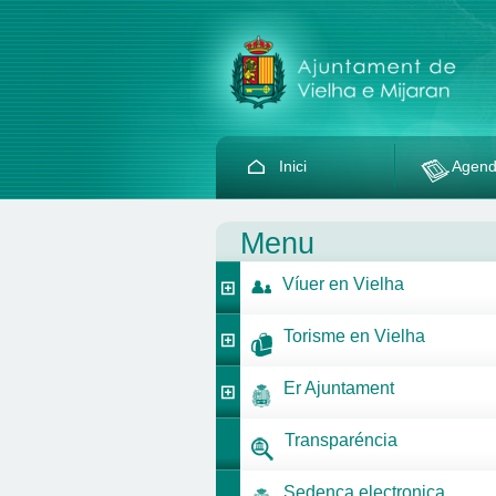
Inici
Agen
Menu
Víuer en Vielha
Torisme en Vielha
Er Ajuntament
Transparéncia
Sedença electronica