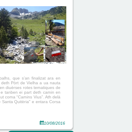
alhs, que s’an finalizat ara en
deth Pòrt de Vielha a ua nauta
sen diuèrses rotes tematiques de
 e tanben ei part deth camin en
hut coma “Camins Vius”. Ath delà
e Santa Quitèria" e entara Corsa
10/08/2016