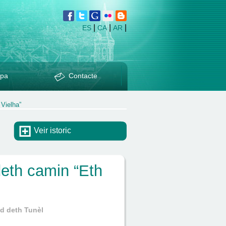
|
|
|
ES
CA
AR
pa
Contacte
Vielha”
Veir istoric
eth camin “Eth
ud deth Tunèl