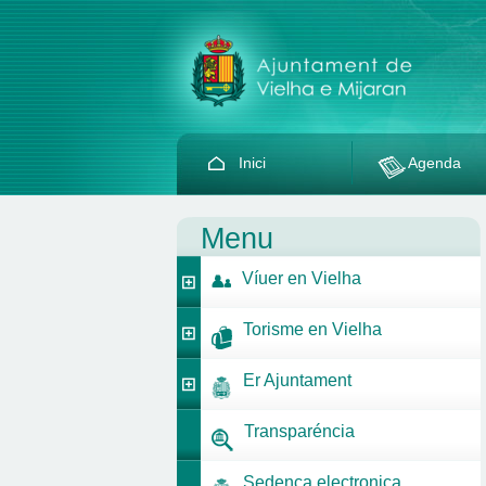
Inici
Agenda
Menu
Víuer en Vielha
Torisme en Vielha
Er Ajuntament
Transparéncia
Sedença electronica