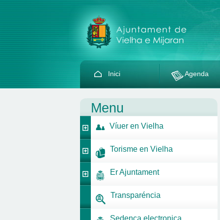
Inici
Agenda
Menu
Víuer en Vielha
Torisme en Vielha
Er Ajuntament
Transparéncia
Sedença electronica