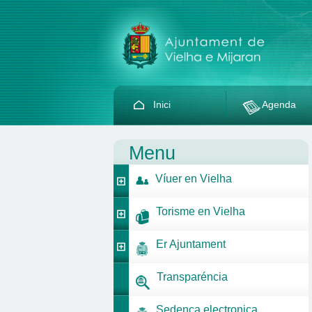
Inici
Agenda
Menu
Víuer en Vielha
Torisme en Vielha
Er Ajuntament
Transparéncia
Sedença electronica