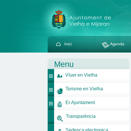
Inici
Agenda
Menu
Víuer en Vielha
Torisme en Vielha
Er Ajuntament
Transparéncia
Sedença electronica