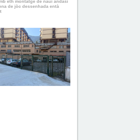
amb eth montatge de naui andasi
òna de jòc dessenhada entà
t