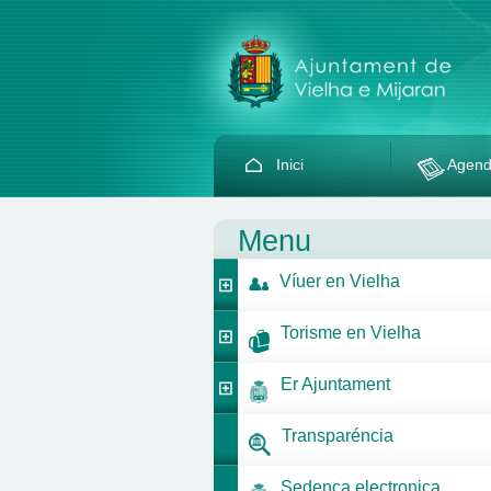
Inici
Agen
Menu
Víuer en Vielha
Torisme en Vielha
Er Ajuntament
Transparéncia
Sedença electronica