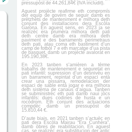
pressupòst de 44.261,84€ (IVA includit).
Aguest projècte reafirme eth compromís
der equip de govèrn de seguir damb es
prètzhèts de manteniment e milhora deth
conjunt des installacions dera Escòla
Garona. En aguest sens, en 2023 ja se
realizèc era prumèra milhora deth pati
deth centre damb era milhora deth
paviment e des barraments perimetraus
deth pati, atau coma eth bastiment d’un
camp de fotbòl 7 e eth marcatge d’ua pista
de basquet, damb un projècte avalorat en
195.190,38€.
En 2023 tanben s’amièren a tèrme
trabalhs de mantenement e seguretat en
pati infantil: supression d’un desnivèu en
un barrament, repintat d’un espaci entà
crear una pissarra, remodelacion der
espaci de sable entà jogar e era milhora
deth sistèma de canaus d’aigua. Tanben
se subministrèc eth pati damb naui jòcs
infantils: dues codines de husta e un
rocòdrom. Eth conjunt des actuacions
compdèc damb un pressupòst de
15.810,44 €.
D’aute biais, en 2021 tanben s’actuèc en
pati dera Escòla Mairau “Era Cunhèra”,
damb òbres de reabilitacion. En aguest
cas, se realizèc
era substitucion der antic