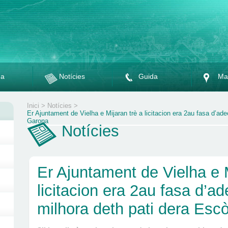
da
Notícies
Guida
Ma
Inici
>
Notícies
>
Er Ajuntament de Vielha e Mijaran trè a licitacion era 2au fasa d’ad
Garona
Notícies
Er Ajuntament de Vielha e M
licitacion era 2au fasa d’a
milhora deth pati dera Esc