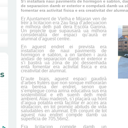
S’i installarà naui paviments de hormigon e sablon, d
de separacion damb er exterior e compdarà damb ua z
fomentar era activitat fisica e era creativitat der alumna
Er Ajuntament de Vielha e Mijaran ven de
trèir a licitacion era 2au fasa d’adecuacion
e milhora deth pati dera Escòla Garona.
Un projècte que supausarà ua milhora
considerabla der espaci qu’aurà er
alumnat d’aguest centre.
En aguest endret ei prevista era
installacion de naui paviments de
hormigon e sablon, a on tanben i aurà
andasi de separacion damb er exterior e
s’i bastirà ua zòna de jòc dessenhada
entà fomentar era activitat fisica e era
creativitat der alumnat.
D’aute biais, aguest espaci gaudirà
d’arbes frutèrs que non sonque milhoraràn
era berèsa der endret, senon que
s’emplegue coma airina educativa sus era
sostenibilitat e eth suenh deth medi
ambient. Atau madeish, s’i plaçarà ua hònt
d’aigua potabla entà facilitar er accès ara
idratacion, en tot promòir abituds de vida
saludables en alumnat. Eth conjunt de tot
aguest nau endret compde damb ua
superfícia de 705,56m2.
Era licitacion compde damb un