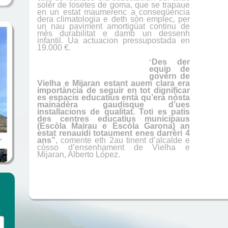
solèr de losetes de goma, que se trapaue
en un estat maumerenc a conseqüéncia
dera climatologia e deth sòn emplec, per
un nau paviment amortigüat continu de
mès durabilitat e damb un dessenh
infantil. Ua actuacion pressupostada en
19.000 €.
Des der
“
equip de
govèrn de
Vielha e Mijaran estant auem clara era
importància de seguir en tot dignificar
es espacis educatius entà qu’era nòsta
mainadèra gaudisque d’ues
installacions de qualitat. Toti es patis
des centres educatius municipaus
(Escòla Mairau e Escòla Garona) an
estat renauidi totaument enes darrèri 4
ans”
, comente eth 2au tinent d’alcalde e
còsso d’ensenhament de Vielha e
Mijaran, Alberto López.