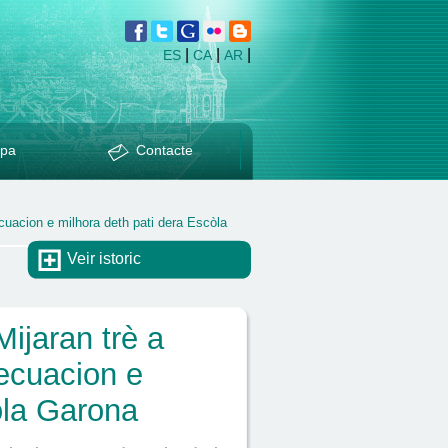
|
|
|
ES
CA
AR
pa
Contacte
ecuacion e milhora deth pati dera Escòla
Veir istoric
ijaran trè a
decuacion e
òla Garona