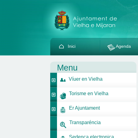
Inici
Agenda
Menu
Víuer en Vielha
Torisme en Vielha
Er Ajuntament
Transparéncia
Sedença electronica