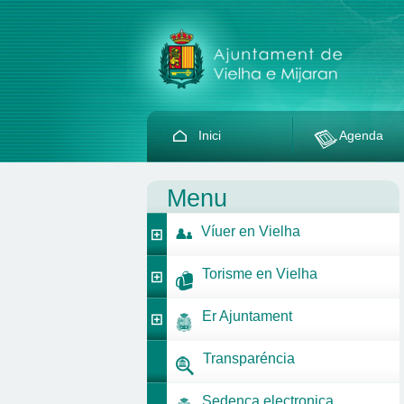
Inici
Agenda
Menu
Víuer en Vielha
Torisme en Vielha
Er Ajuntament
Transparéncia
Sedença electronica