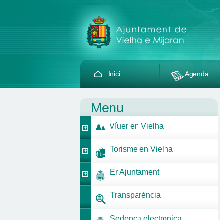
Inici
Agenda
Menu
Víuer en Vielha
Torisme en Vielha
Er Ajuntament
Transparéncia
Sedença electronica