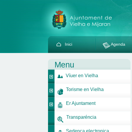
Inici
Agenda
Menu
Víuer en Vielha
Torisme en Vielha
Er Ajuntament
Transparéncia
Sedença electronica