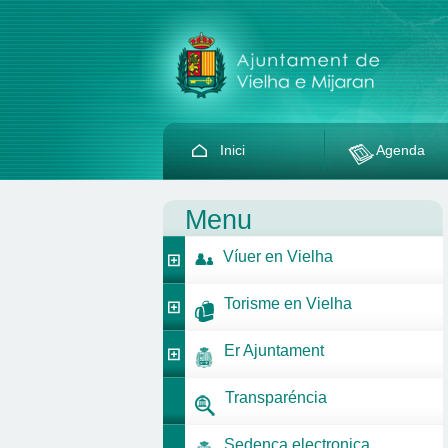
Inici
Agenda
Menu
Víuer en Vielha
Torisme en Vielha
Er Ajuntament
Transparéncia
Sedença electronica