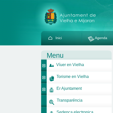
Inici
Agenda
Menu
Víuer en Vielha
Torisme en Vielha
Er Ajuntament
Transparéncia
Sedença electronica