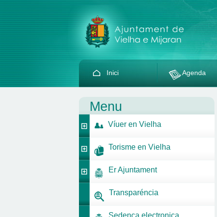
Inici
Agenda
Menu
Víuer en Vielha
Torisme en Vielha
Er Ajuntament
Transparéncia
Sedença electronica