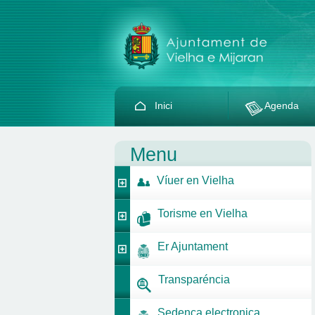
Inici
Agenda
Menu
Víuer en Vielha
Torisme en Vielha
Er Ajuntament
Transparéncia
Sedença electronica