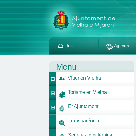
Inici
Agenda
Menu
Víuer en Vielha
Torisme en Vielha
Er Ajuntament
Transparéncia
Sedença electronica