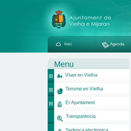
Inici
Agenda
Menu
Víuer en Vielha
Torisme en Vielha
Er Ajuntament
Transparéncia
Sedença electronica