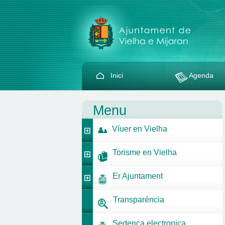
Inici
Agenda
Menu
Víuer en Vielha
Torisme en Vielha
Er Ajuntament
Transparéncia
Sedença electronica