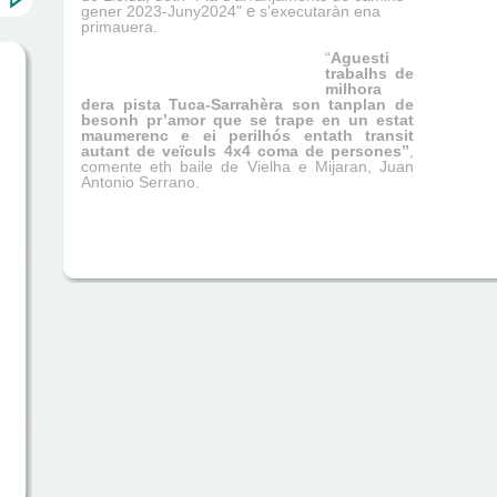
gener 2023-Juny2024"
e
s’executaràn ena
primauera.
“
Aguesti
trabalhs de
milhora
dera pista Tuca-Sarrahèra son tanplan de
besonh pr’amor que se trape en un estat
maumerenc e ei perilhós entath transit
autant de veïculs 4x4 coma de persones”
,
comente eth baile de Vielha e Mijaran, Juan
Antonio Serrano.