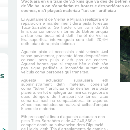
S’actuarà en un tram de 9,5 kms que va des de Betren
de Vielha, a on s’apariaràn es horats e desperfèctes c
coches, e s’i plaçarà materiau “tot-un” artificiau
Er Ajuntament de Vielha e Mijaran realizarà era
reparacion e manteniment dera pista forestau
Tuca-Sarrahèra. Se tracte d’un tram de 9,5
kms que comence en tèrme de Betren enquia
arribar ena boca nòrd deth Tunèl de Vielha.
Era superfí
c
ia intervenguda serà deth 20,6%
deth totau dera pista definida.
Aguesta pista ei accessibla entà veïculs 4x4
sense pavimentar, presente fòrça desperfèctes
causadi pera pluja e eth pas de coches.
Aguesti horats que s’i trapen hèn qu’eth sòn
pas sigue perilhós e incomòde autant entà
veïculs coma persones qu’i transiten.
Aguesta actuacion supausarà eth
subministrament deth materiau coneishut
coma “tot-un” artificiau entà deishar era pista
planèra, en tot emplegar ua mini carregadora e
dues dúmpers de transpòrt de tèrres, atau
coma ua mashina compactadora. En aqueres
zònes maumetudes se realizarà celhs d’enquia
5 cms de materiau.
Eth pressupòst finau d’aguesta actuacion ena
pista Tuca-Sarrahèra ei de 47.246,86€ e
compde damb ua subvencion dera Diputació
de Lleida, deth "Pla d’arranjaments de camins -