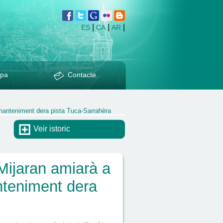
|
|
|
ES
CA
AR
pa
Contacte
 manteniment dera pista Tuca-Sarrahèra
Veir istoric
Mijaran amiarà a
nteniment dera