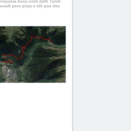
 enquiara boca nòrd deth Tunèl
ausadi pera pluja e eth pas des