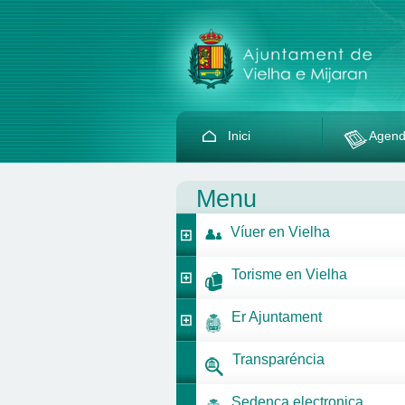
Inici
Agen
Menu
Víuer en Vielha
Torisme en Vielha
Er Ajuntament
Transparéncia
Sedença electronica