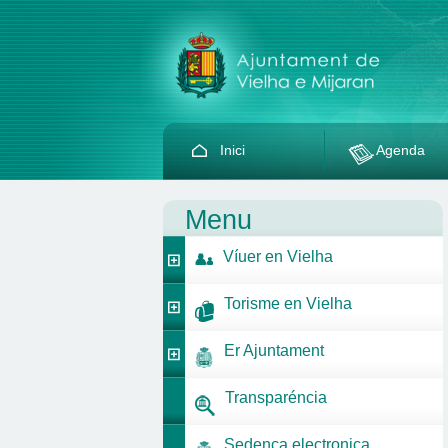
Inici
Agenda
Menu
Víuer en Vielha
Torisme en Vielha
Er Ajuntament
Transparéncia
Sedença electronica