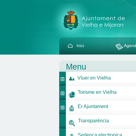
Inici
Agen
Menu
Víuer en Vielha
Torisme en Vielha
Er Ajuntament
Transparéncia
Sedença electronica