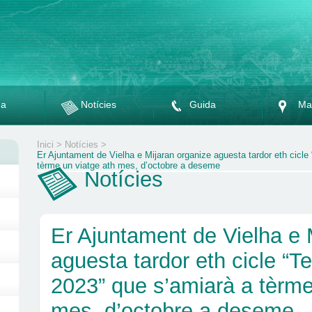
da
Notícies
Guida
Ma
Inici
>
Notícies
>
Er Ajuntament de Vielha e Mijaran organize aguesta tardor eth cicle
tèrme un viatge ath mes, d’octobre a deseme
Notícies
Er Ajuntament de Vielha e 
aguesta tardor eth cicle “T
2023” que s’amiarà a tèrme
mes, d’octobre a deseme