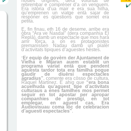
nòstes origines, dera voluntat de
rebrembar e compréner d’a on venguem.
Era istòria d’ua mair e era sua hilha,
qu’emprenen un viatge entà sajar de
respóner es qüestions que somet era
petita.
E,
fin finau, e
th
1
6 de
deseme
, arribe era
òbra “
Ara ve Nasdal
” (dera companhia
El
Replà
), damb un espectacle que mos harà
arrir fòrça,
a on es protagonistes
premanissen Nadau damb un pialèr
d’activitats tipiques d’aguestes hèstes.
Er equip de govèrn der Ajuntament de
“
Vielha e Mijaran auem establit un
programa variat entà que pendent
aguesta tardor tota era familha pogue
gaudir de diuèrsi espectacles
agradius”
, comente era còsso de cultura,
Raquel Martínez. E ahig que
“era bona
acuelhuda qu’aguest tipe d’activitats
culturaus a enes familhes mos permet
seguir en tot apostar per apropar
companhies de prestigi, en tot
emplegar, en aguest cas, Era
Audiovisuau coma lòc de celebracion
d’aguesti espectacles”
.