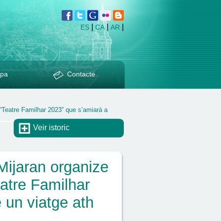
|
|
|
ES
CA
AR
pa
Contacte
 “Teatre Familhar 2023” que s’amiarà a
Veir istoric
Mijaran organize
eatre Familhar
 un viatge ath