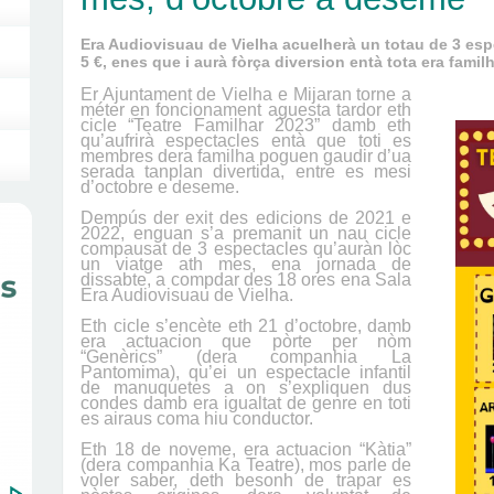
Era Audiovisuau de Vielha acuelherà un totau de 3 esp
5 €, enes que i aurà fòrça diversion entà tota era fami
Er Ajuntament de Vielha e Mijaran torne a
méter en foncionament aguesta tardor eth
cicle “Teatre Familhar 202
3
” damb eth
qu’aufrirà espectacles entà que toti es
membres dera familha poguen gaudir d’ua
serada tanplan divertida, entre es mesi
d
’octobre
e deseme.
Dempús der exit de
s
edicion
s
de 2021
e
2022
, enguan s’a premanit un nau cicle
compausat de
3
espectacles qu’auràn lòc
un viatge ath mes, ena jornada de
dissabte, a compdar des 18 ores ena Sala
Era Audiovisuau de Vielha.
Eth cicle s’encète eth 2
1 d’octobre
, damb
era actuacion que pòrte per nòm
“
Genèrics
” (dera companhia
La
Pantomima
), qu’ei
un espectacle infantil
de manuquetes a on s’expliquen dus
condes damb era igualtat de genre en toti
es airaus coma hiu conductor.
Eth
18 de noveme
, era actuacion “
Kàtia
”
(dera companhia
Ka Teatre
), mos
parle de
voler saber, deth besonh de trapar es