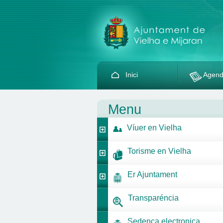
Inici
Agen
Menu
Víuer en Vielha
Torisme en Vielha
Er Ajuntament
Transparéncia
Sedença electronica