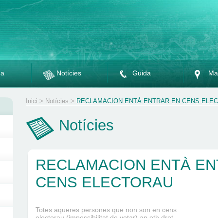
da
Notícies
Guida
Ma
Inici
>
Notícies
>
RECLAMACION ENTÀ ENTRAR EN CENS ELE
Notícies
RECLAMACION ENTÀ EN
CENS ELECTORAU
Totes aqueres persones que non son en cens
electorau (impossibilitat de votar) an eth dret