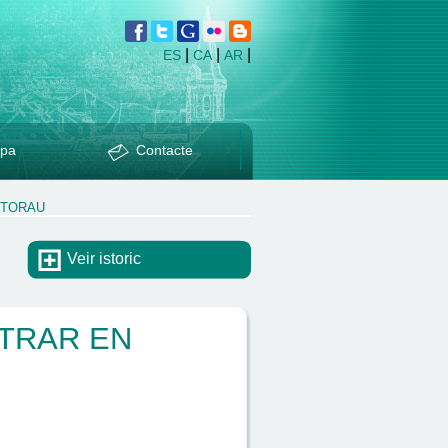
|
|
|
ES
CA
AR
pa
Contacte
CTORAU
Veir istoric
TRAR EN