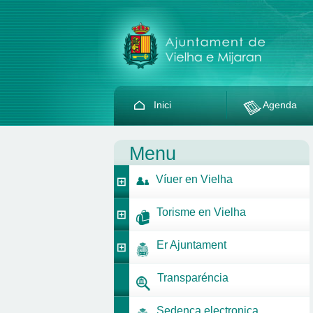
Inici
Agenda
Menu
Víuer en Vielha
Torisme en Vielha
Er Ajuntament
Transparéncia
Sedença electronica