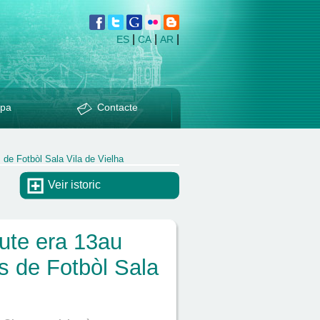
|
|
|
ES
CA
AR
pa
Contacte
de Fotbòl Sala Vila de Vielha
Veir istoric
ute era 13au
s de Fotbòl Sala