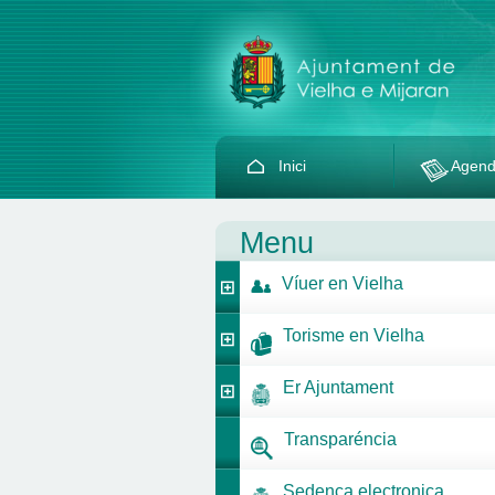
Inici
Agen
Menu
Víuer en Vielha
Torisme en Vielha
Er Ajuntament
Transparéncia
Sedença electronica