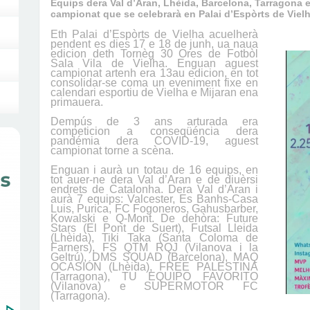
Equips dera Val d’Aran, Lhèida, Barcelona, Tarragona 
campionat que se celebrarà en Palai d’Espòrts de Viel
Eth Palai d’Espòrts de Vielha acuelherà
pendent es dies 17 e 18 de junh, ua naua
edicion deth Tornèg 30 Ores de Fotbòl
Sala Vila de Vielha. Enguan aguest
campionat artenh era 13au edicion, en tot
consolidar-se coma un eveniment fixe en
calendari esportiu de Vielha e Mijaran ena
primauera.
Dempús de 3 ans arturada era
competicion a conseqüéncia dera
pandémia dera COVID-19, aguest
campionat torne a scèna.
Enguan i aurà un totau de 16 equips, en
tot auer-ne dera Val d’Aran e de diuèrsi
endrets de Catalonha. Dera Val d’Aran i
aurà 7 equips: Valcester, Es Banhs-Casa
Luis, Purica, FC Fogoneros, Gahusbarber,
Kowalski e Q-Mont. De dehòra: Future
Stars (El Pont de Suert), Futsal Lleida
(Lhèida), Tiki Taka (Santa Coloma de
Farners), FS QTM RQJ (Vilanova i la
Geltrú), DMS SQUAD (Barcelona), MAQ
OCASIÓN (Lhèida), FREE PALESTINA
(Tarragona), TU EQUIPO FAVORITO
(Vilanova) e SUPERMOTOR FC
(Tarragona).