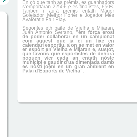
En çò que tanh as prèmis, es guanhadors
s’emportàran 2250€ e es finalistes, 850€.
Tanben i aurà prèmis entath Màger
Golejador, Melhor Portèr e Jogador Mès
Avalorat e Fair Play.
Segontes eth baile de Vielha e Mijaran,
Juan Antonio Serrano,
“èm fòrça erosi
de poder collaborar en un campionat
com aguest que ja ei un fixe en
calendari esportiu, a on se met en valor
er espòrt en Vielha e Mijaran e, sustot,
que favorís que esportistes de dehòra
poguen vier cada an entath nòste
municipi e gaudir d’ua dimenjada damb
es nòsti joeni en un gran ambient en
Palai d’Espòrts de Vielha”.