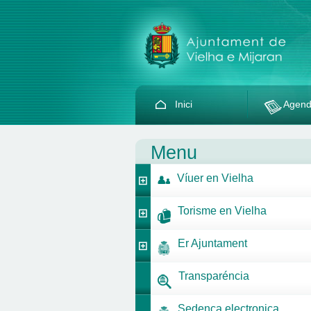
Inici
Agen
Menu
Víuer en Vielha
Torisme en Vielha
Er Ajuntament
Transparéncia
Sedença electronica