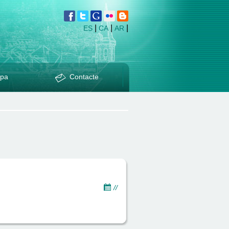
|
|
|
ES
CA
AR
pa
Contacte
//