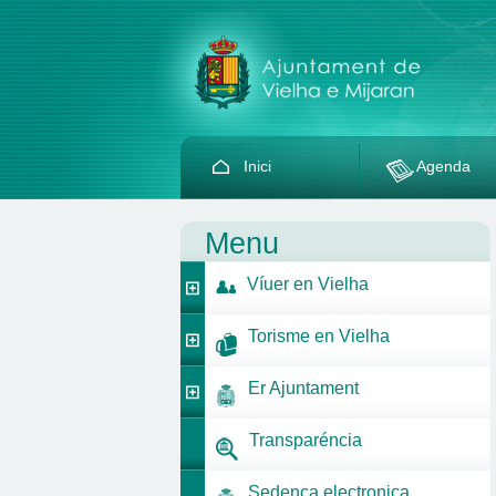
Inici
Agenda
Menu
Víuer en Vielha
Torisme en Vielha
Er Ajuntament
Transparéncia
Sedença electronica