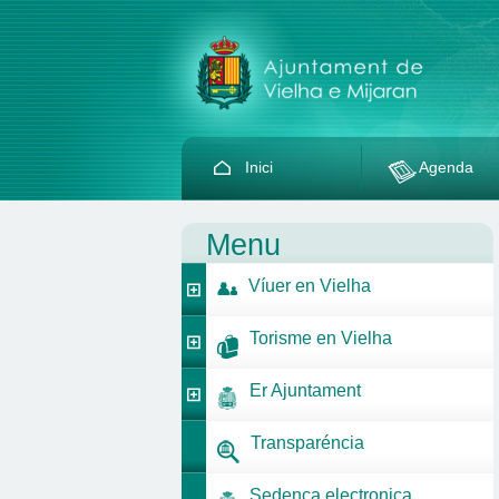
Inici
Agenda
Menu
Víuer en Vielha
Torisme en Vielha
Er Ajuntament
Transparéncia
Sedença electronica