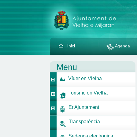
Inici
Agenda
Menu
Víuer en Vielha
Torisme en Vielha
Er Ajuntament
Transparéncia
Sedença electronica