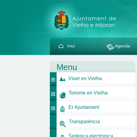
Inici
Agenda
Menu
Víuer en Vielha
Torisme en Vielha
Er Ajuntament
Transparéncia
Sedença electronica