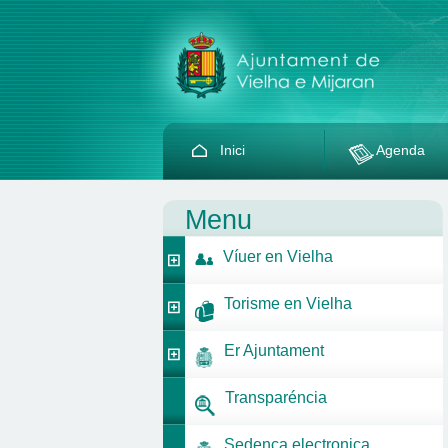
Inici
Agenda
Menu
Víuer en Vielha
Torisme en Vielha
Er Ajuntament
Transparéncia
Sedença electronica