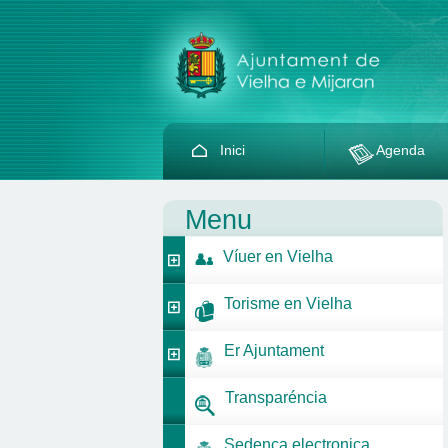
Inici
Agenda
Menu
Víuer en Vielha
Torisme en Vielha
Er Ajuntament
Transparéncia
Sedença electronica