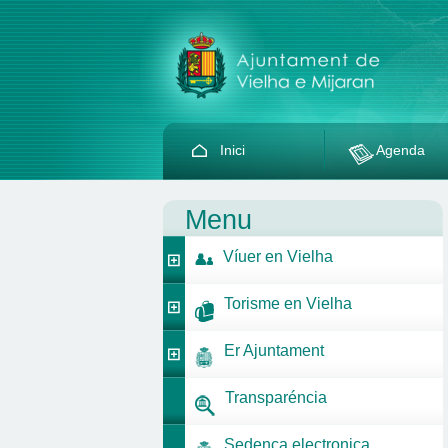
Inici
Agenda
Menu
Víuer en Vielha
Torisme en Vielha
Er Ajuntament
Transparéncia
Sedença electronica