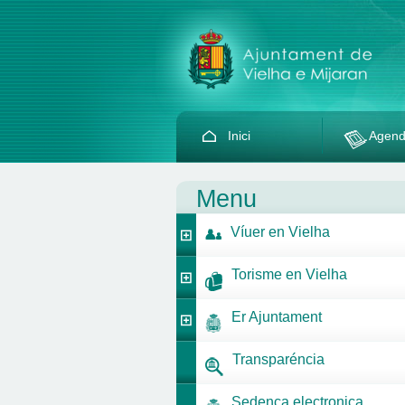
Inici
Agen
Menu
Víuer en Vielha
Torisme en Vielha
Er Ajuntament
Transparéncia
Sedença electronica