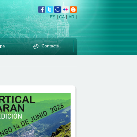
|
|
|
ES
CA
AR
pa
Contacte