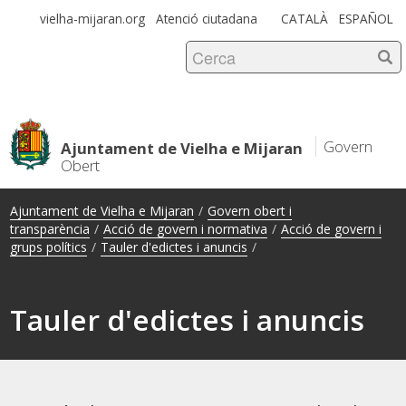
vielha-mijaran.org
Atenció ciutadana
CATALÀ
ESPAÑOL
Aquest lloc està protegit per reCAPTCHA i s’aplica la
Política de
privadesa
i les
Condicions del servei
de Google.
Govern
Ajuntament de Vielha e Mijaran
Obert
Ajuntament de Vielha e Mijaran
/
Govern obert i
transparència
/
Acció de govern i normativa
/
Acció de govern i
grups polítics
/
Tauler d'edictes i anuncis
/
Tauler d'edictes i anuncis