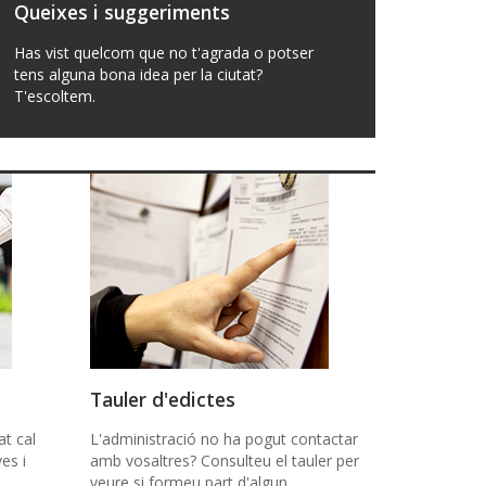
Queixes i suggeriments
Has vist quelcom que no t'agrada o potser
tens alguna bona idea per la ciutat?
T'escoltem.
Tauler d'edictes
at cal
L'administració no ha pogut contactar
es i
amb vosaltres? Consulteu el tauler per
veure si formeu part d'algun