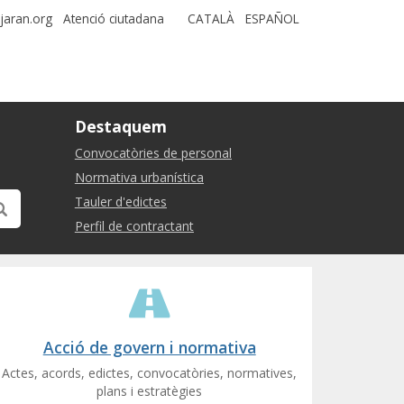
jaran.org
Atenció ciutadana
CATALÀ
ESPAÑOL
Destaquem
Convocatòries de personal
Normativa urbanística
Tauler d'edictes
Perfil de contractant
Acció de govern i normativa
Actes, acords, edictes, convocatòries, normatives,
plans i estratègies