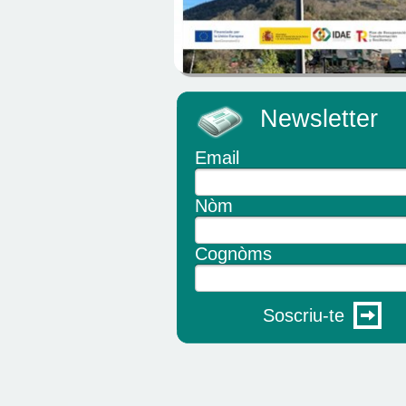
Newsletter
Email
Nòm
Cognòms
Soscriu-te