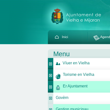
Inici
Agen
Menu
Víuer en Vielha
Torisme en Vielha
Er Ajuntament
Govèrn
Gestion municipau