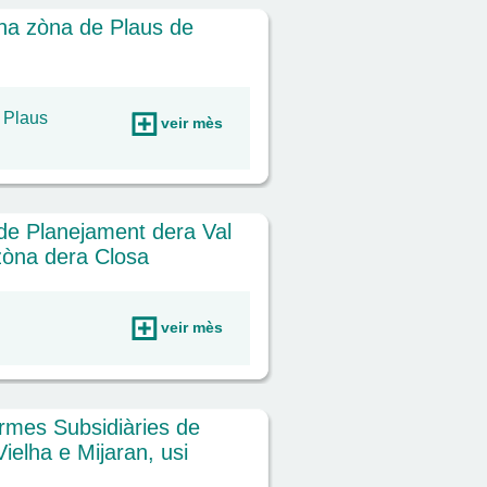
na zòna de Plaus de
 Plaus
veir mès
de Planejament dera Val
 zòna dera Closa
veir mès
rmes Subsidiàries de
ielha e Mijaran, usi