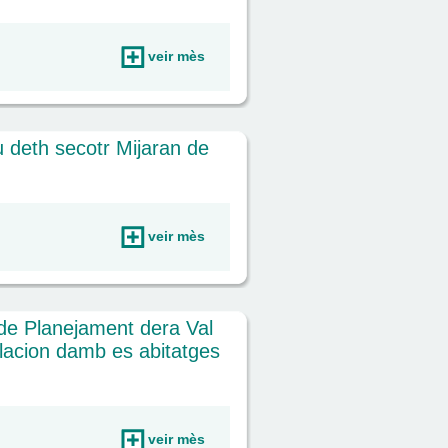
veir mès
 deth secotr Mijaran de
veir mès
de Planejament dera Val
elacion damb es abitatges
veir mès