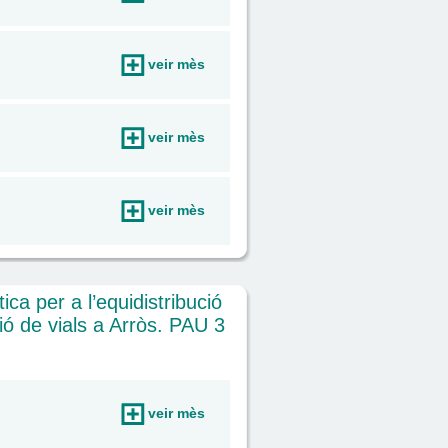
veir mès
veir mès
veir mès
ica per a l’equidistribució
ió de vials a Arròs. PAU 3
veir mès