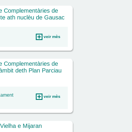
 e Complementàries de
cte ath nuclèu de Gausac
veir mès
 e Complementàries de
àmbit deth Plan Parciau
ejament
veir mès
Vielha e Mijaran