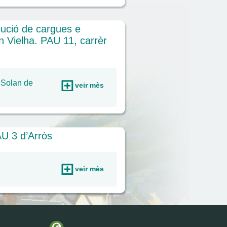
bució de cargues e
en Vielha. PAU 11, carrèr
 Solan de
veir mès
AU 3 d’Arròs
veir mès