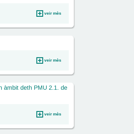
veir mès
veir mès
n àmbit deth PMU 2.1. de
veir mès