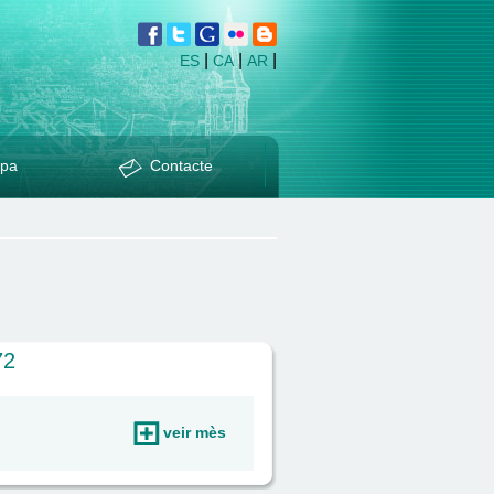
|
|
|
ES
CA
AR
pa
Contacte
72
veir mès