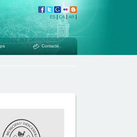
|
|
|
ES
CA
AR
pa
Contacte