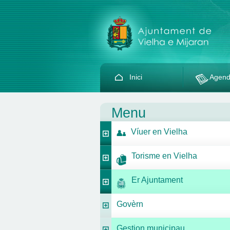
Inici
Agen
Menu
Víuer en Vielha
Torisme en Vielha
Er Ajuntament
Govèrn
Gestion municipau