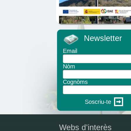
Newsletter
Email
Nòm
Cognòms
Soscriu-te
Webs d’interès