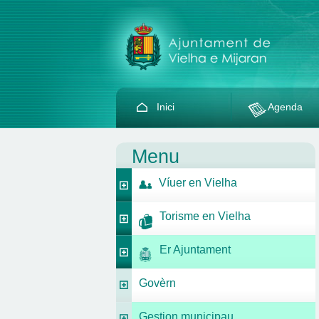
Inici
Agenda
Menu
Víuer en Vielha
Torisme en Vielha
Er Ajuntament
Govèrn
Gestion municipau