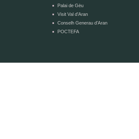
Palai de Gèu
Visit Val d’Aran
Conselh Generau d’Aran
POCTEFA