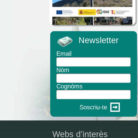
Newsletter
Email
Nòm
Cognòms
Soscriu-te
Webs d’interès